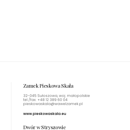
a
Dwór w Stryszowie
ury
Bilety dostępne stacjonarnie
Zamek Pieskowa Skała
32-045 Sułoszowa, woj. małopolskie
tel./fax.
+48 12 389 60 04
pieskowaskala@wawelzamek.pl
www.pieskowaskala.eu
Dwór w Stryszowie