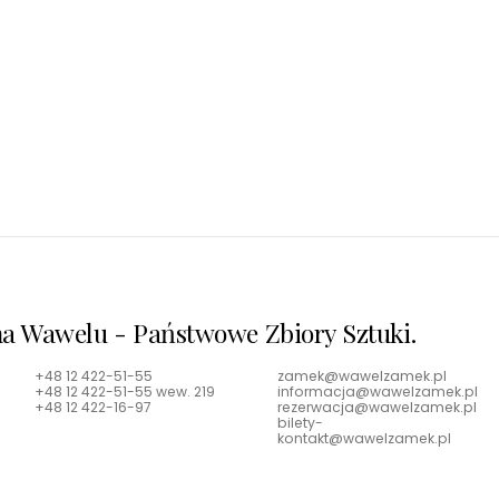
Zamek Pieskowa Skał
Poznaj renesansową perłę J
a Wawelu - Państwowe Zbiory Sztuki.
+48 12 422-51-55
zamek@wawelzamek.pl
+48 12 422-51-55 wew. 219
informacja@wawelzamek.pl
+48 12 422-16-97
rezerwacja@wawelzamek.pl
bilety-
kontakt@wawelzamek.pl