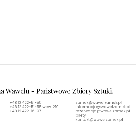
Zamek Pieskowa Skał
Poznaj renesansową perłę J
a Wawelu - Państwowe Zbiory Sztuki.
+48 12 422-51-55
zamek@wawelzamek.pl
+48 12 422-51-55 wew. 219
informacja@wawelzamek.pl
+48 12 422-16-97
rezerwacja@wawelzamek.pl
bilety-
kontakt@wawelzamek.pl