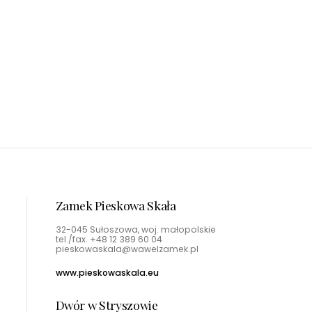
a
Dwór w Stryszowie
ury
Bilety dostępne stacjonarnie
Zamek Pieskowa Skała
32-045 Sułoszowa, woj. małopolskie
tel./fax.
+48 12 389 60 04
pieskowaskala@wawelzamek.pl
www.pieskowaskala.eu
Dwór w Stryszowie