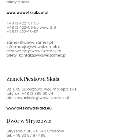
bilety online
www.wawel.krakow.pl
+48 12 422-51-55
+48 12 422-51-55 wew. 219
+48 12 422-16-97
zamek@wawelzamek.pl
informacja@wawelzamek.pl
rezerwacja@wawelzamek.pl
bilety-kontakt@wawelzamek.pl
Zamek Pieskowa Skała
32-045 Sułoszowa, woj. małopolskie
tel./fax.
+48 12 389 60 04
pieskowaskala@wawelzamek.pl
www.pieskowaskala.eu
Dwór w Stryszowie
Stryszów 508, 34-146 Stryszów
tel.
+48 33 87 97 489