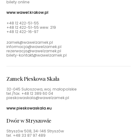
bilety online
www.wawel.krakow.pl
+48 12 422-51-55
+48 12 422-51-55 wew. 219
+48 12 422-16-97
zamek@wawelzamek.pl
informacja@wawelzamek.pl
rezerwacja@wawelzamek.pl
bilety-kontakt@wawelzamek.pl
Zamek Pieskowa Skała
32-045 Sułoszowa, woj. małopolskie
tel./fax.
+48 12 389 60 04
pieskowaskala@wawelzamek.pl
www.pieskowaskala.eu
Dwór w Stryszowie
Stryszów 508, 34-146 Stryszów
tel.
+48 33 87 97 489