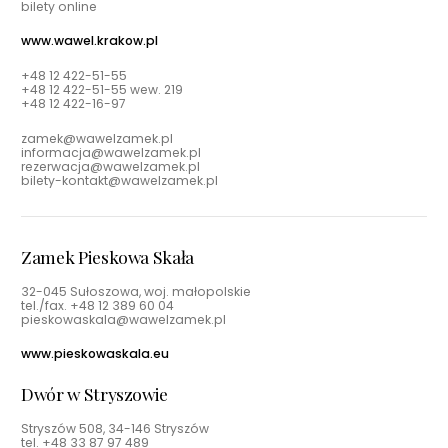
bilety online
www.wawel.krakow.pl
+48 12 422-51-55
+48 12 422-51-55 wew. 219
+48 12 422-16-97
zamek@wawelzamek.pl
informacja@wawelzamek.pl
rezerwacja@wawelzamek.pl
bilety-kontakt@wawelzamek.pl
Zamek Pieskowa Skała
32-045 Sułoszowa, woj. małopolskie
tel./fax.
+48 12 389 60 04
pieskowaskala@wawelzamek.pl
www.pieskowaskala.eu
Dwór w Stryszowie
Stryszów 508, 34-146 Stryszów
tel.
+48 33 87 97 489