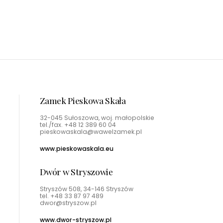
Zamek Pieskowa Skała
32-045 Sułoszowa, woj. małopolskie
tel./fax.
+48 12 389 60 04
pieskowaskala@wawelzamek.pl
www.pieskowaskala.eu
Dwór w Stryszowie
Stryszów 508, 34-146 Stryszów
tel.
+48 33 87 97 489
dwor@stryszow.pl
www.dwor-stryszow.pl